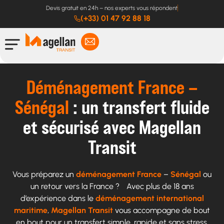
Devis gratuit en 24h – nos experts vous répondent
(+33) 01 47 92 88 18
Déménagement France –
Sénégal
: un transfert fluide
et sécurisé avec Magellan
Transit
Vous préparez un
déménagement France
–
Sénégal
ou
un retour vers la France ? Avec plus de 18 ans
d’expérience dans le
déménagement international
maritime
,
Magellan Transit
vous accompagne de bout
en bout pour un transfert simple, rapide et sans stress.