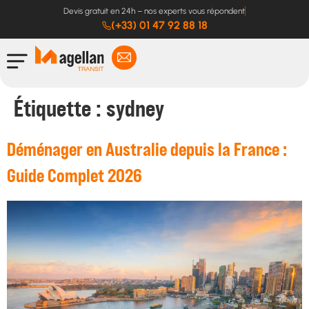
Devis gratuit en 24h – nos experts vous répondent
(+33) 01 47 92 88 18
Étiquette :
sydney
Déménager en Australie depuis la France :
Guide Complet 2026